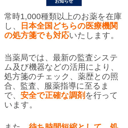
お知らせ
常時1,000種類以上のお薬を在庫
し、
日本全国どちらの医療機関
の処方箋でも対応
いたします。
当薬局では、最新の監査システ
ム及び機器などの活用により、
処方箋のチェック、薬歴との照
合、監査、服薬指導に至るま
で、
安全で正確な調剤
を行って
います。
また、
待ち時間短縮として、処